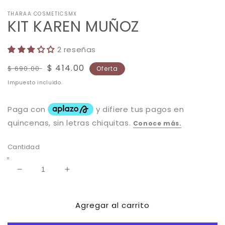
THARAA COSMETICSMX
KIT KAREN MUÑOZ
2 reseñas
Precio
Precio
$ 414.00
$ 690.00
Oferta
habitual
de
Impuesto incluido.
oferta
Cantidad
Reducir
Aumentar
cantidad
cantidad
para
para
Agregar al carrito
KIT
KIT
KAREN
KAREN