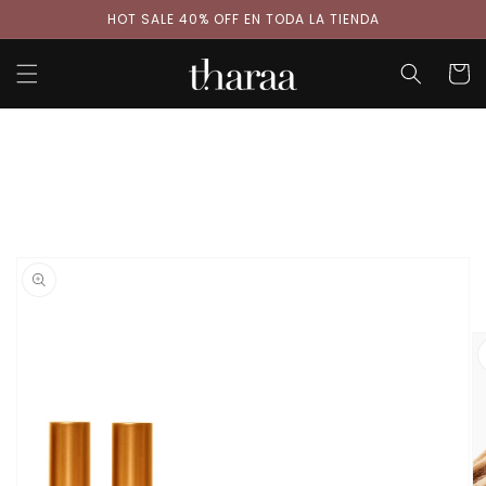
Ir
HOT SALE 40% OFF EN TODA LA TIENDA
directamente
al contenido
Carrit
Ir
directamente
a la
información
del producto