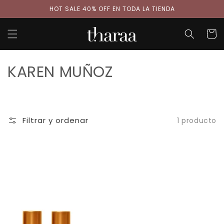
Ir
HOT SALE 40% OFF EN TODA LA TIENDA
directamente
al contenido
Carrit
C
KAREN MUÑOZ
o
l
Filtrar y ordenar
1 producto
e
c
c
i
ó