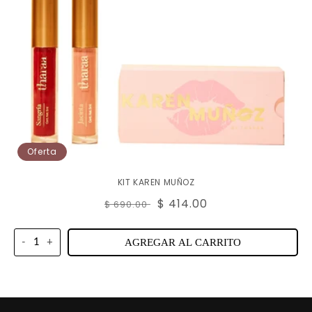
n
:
Oferta
KIT KAREN MUÑOZ
Precio
Precio
$ 414.00
$ 690.00
habitual
de
oferta
-
+
AGREGAR AL CARRITO