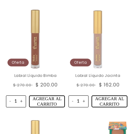
Oferta
Oferta
Labial Líquido Bimba
Labial Líquido Jacinta
Precio
Precio
$ 200.00
Precio
Precio
$ 162.00
$ 270.00
$ 270.00
habitual
de
habitual
de
oferta
oferta
AGREGAR AL
AGREGAR AL
-
+
-
+
CARRITO
CARRITO