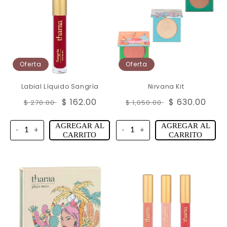
Oferta
Oferta
Labial Líquido Sangría
Nirvana Kit
Precio
Precio
$ 162.00
Precio
Precio
$ 630.00
$ 270.00
$ 1,050.00
habitual
de
habitual
de
oferta
oferta
AGREGAR AL
AGREGAR AL
-
+
-
+
CARRITO
CARRITO