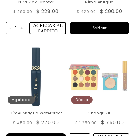
Pura Vida Bronzer
Rímel Antigua
Precio
Precio
$ 228.00
Precio
Precio
$ 290.00
$ 380.00
$ 420.00
habitual
de
habitual
de
oferta
oferta
AGREGAR AL
-
+
Sold out
CARRITO
Agotado
Oferta
Rímel Antigua Waterproof
Shangri Kit
Precio
Precio
$ 270.00
Precio
Precio
$ 750.00
$ 450.00
$ 1,250.00
habitual
de
habitual
de