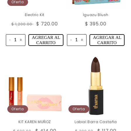
n
Oferta
:
Electric Kit
Iguazu Blush
Precio
Precio
$ 720.00
Precio
$ 395.00
$ 1,200.00
habitual
de
habitual
oferta
AGREGAR AL
AGREGAR AL
-
+
-
+
CARRITO
CARRITO
Oferta
Oferta
KIT KAREN MUÑOZ
Labial Barra Castaña
Precio
Precio
$ 414.00
Precio
Precio
$ 117.00