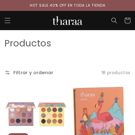
Ir
HOT SALE 40% OFF EN TODA LA TIENDA
directamente
al contenido
Carrit
C
Productos
o
l
Filtrar y ordenar
18 productos
e
c
c
i
ó