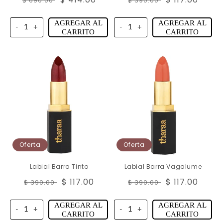
$ 690.00
$ 390.00
habitual
de
habitual
de
oferta
oferta
AGREGAR AL
AGREGAR AL
-
+
-
+
CARRITO
CARRITO
Oferta
Oferta
Labial Barra Tinto
Labial Barra Vagalume
Precio
Precio
$ 117.00
Precio
Precio
$ 117.00
$ 390.00
$ 390.00
habitual
de
habitual
de
oferta
oferta
AGREGAR AL
AGREGAR AL
-
+
-
+
CARRITO
CARRITO