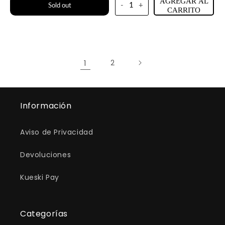
oferta
oferta
AGREGAR AL
-
+
Sold out
CARRITO
1
2
Información
Aviso de Privacidad
Devoluciones
Kueski Pay
Categorías