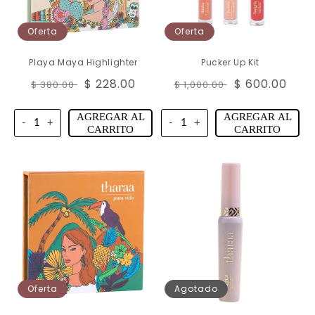
Oferta
Oferta
Playa Maya Highlighter
Pucker Up Kit
Precio
Precio
$ 228.00
Precio
Precio
$ 600.00
$ 380.00
$ 1,000.00
habitual
de
habitual
de
oferta
oferta
AGREGAR AL
AGREGAR AL
-
+
-
+
CARRITO
CARRITO
Oferta
Agotado