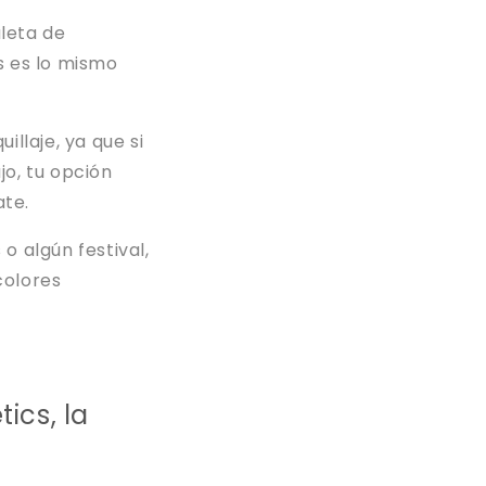
leta de
s es lo mismo
llaje, ya que si
jo, tu opción
ate.
 o algún festival,
colores
ics, la