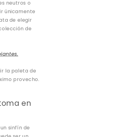
es neutros o
gir únicamente
ata de elegir
 colección de
iantes.
r la paleta de
áximo provecho.
, toma en
un sinfín de
uede ser un