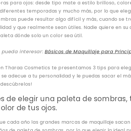
as para ojos: desde tipo mate a estilo brilloso, color
a diferentes temporadas y mucho más, por lo que ele
mbras puede resultar algo difícil y más, cuando se tr
idad y que realmente sean útiles. Nadie quiere en su
aleta dónde solo un color sea útil.
e pueda interesar:
Básicos de Maquillaje para Princip
en Tharaa Cosmetics te presentamos 3 tips para elegi
 se adecue a tu personalidad y le puedas sacar el m
 descúbrelos!
tes de elegir una paleta de sombras
olor de tus ojos.
que cada año las grandes marcas de maquillaje sacan 
s de paleta de sombras, por lo que elegir la ideal p