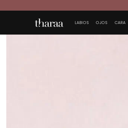
Ir
directamente
al contenido
LABIOS
OJOS
CARA