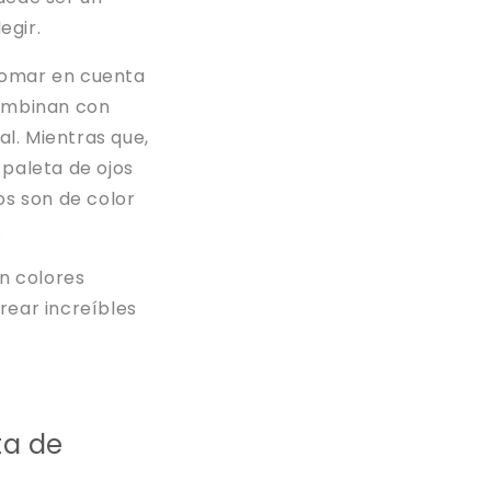
egir.
tomar en cuenta
combinan con
al. Mientras que,
 paleta de ojos
os son de color
.
on colores
rear increíbles
ta de