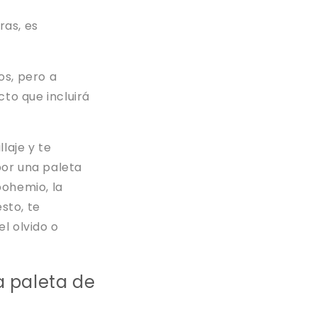
ras, es
os, pero a
to que incluirá
laje y te
or una paleta
bohemio, la
sto, te
l olvido o
a paleta de