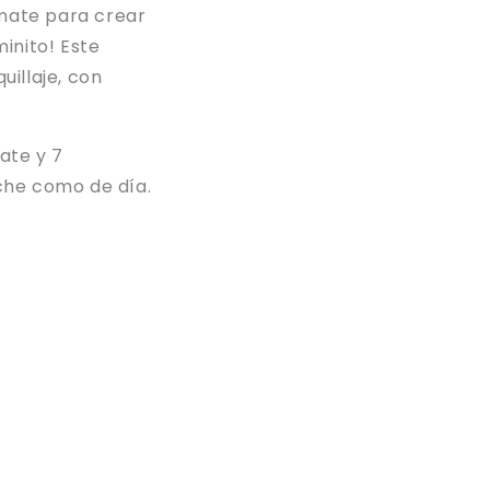
 mate para crear
nito! Este
illaje, con
ate y 7
che como de día.